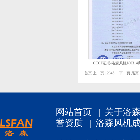
CCCF证书-洛森风机1803
SDZ1000F-II（SDZ560F-II-A
首页
上一页
1
2
3
4
5
···
下一页
尾页
2-1
网站首页
|
关于洛
誉资质
|
洛森风机