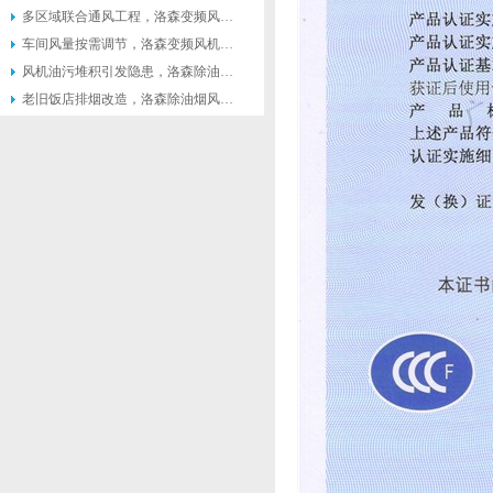
多区域联合通风工程，洛森变频风机便于联动控制系统搭建
车间风量按需调节，洛森变频风机灵活匹配不同生产工况
风机油污堆积引发隐患，洛森除油烟风机便于日常清理维护
老旧饭店排烟改造，洛森除油烟风机适配原有管道不用大面积施工