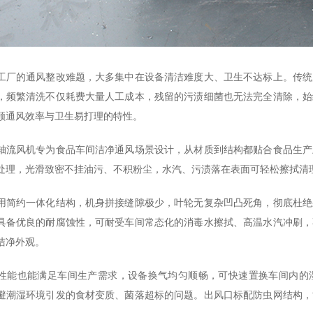
工厂的通风整改难题，大多集中在设备清洁难度大、卫生不达标上。传统
，频繁清洗不仅耗费大量人工成本，残留的污渍细菌也无法完全清除，始
顾通风效率与卫生易打理的特性。
轴流风机专为食品车间洁净通风场景设计，从材质到结构都贴合食品生产
处理，光滑致密不挂油污、不积粉尘，水汽、污渍落在表面可轻松擦拭清
用简约一体化结构，机身拼接缝隙极少，叶轮无复杂凹凸死角，彻底杜绝
具备优良的耐腐蚀性，可耐受车间常态化的消毒水擦拭、高温水汽冲刷，
洁净外观。
性能也能满足车间生产需求，设备换气均匀顺畅，可快速置换车间内的
避潮湿环境引发的食材变质、菌落超标的问题。出风口标配防虫网结构，