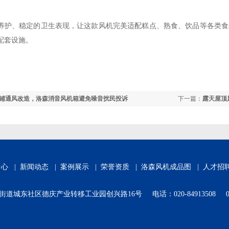
养护、稳定的卫生表现，让这款风机完美适配糕点、熟食、饮品等各类食
配套设施。
铺通风改造，洛森消音风机箱避免噪音扰民投诉
下一篇：
露天屋顶
中心
|
新闻动态
|
案例展示
|
荣誉资质
|
洛森风机成品图
|
人才招
东社区德庆产业转移工业园创兴路16号 电话：020-84913508 020-8