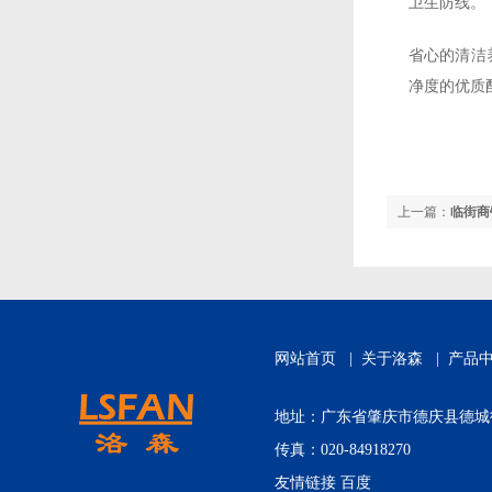
卫生防线。
省心的清洁
净度的优质
上一篇：
临街商
网站首页
|
关于洛森
|
产品
地址：广东省肇庆市德庆县德城街道城
传真：020-84918270
友情链接
百度