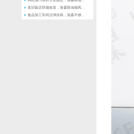
风机油污堆积引发隐患，洛森除油烟风机便于日常清理维护
老旧饭店排烟改造，洛森除油烟风机适配原有管道不用大面积施工
食品加工车间洁净排风，洛森不锈钢风机不易锈蚀方便清洁