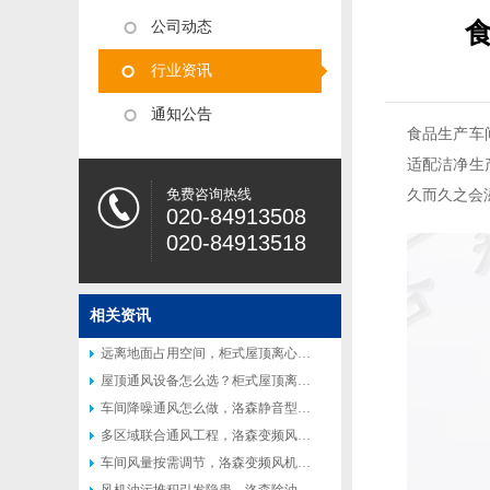
公司动态
行业资讯
通知公告
食品生产车
适配洁净生
免费咨询热线
久而久之会
020-84913508
020-84913518
相关资讯
远离地面占用空间，柜式屋顶离心风机受到众多工厂青睐
屋顶通风设备怎么选？柜式屋顶离心风机适配多种工业场景
车间降噪通风怎么做，洛森静音型柜式离心风机适配高要求工况
多区域联合通风工程，洛森变频风机便于联动控制系统搭建
车间风量按需调节，洛森变频风机灵活匹配不同生产工况