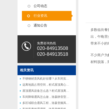
公司动态
行业资讯
通知公告
多数临街餐
出，午晚营
免费咨询热线
带来不小的
020-84913508
020-84913518
不少商户为
材料脱落，
相关资讯
不锈钢材质风机好在哪？从车间实际使用场景说起
远离地面占用空间，柜式屋顶离心风机受到众多工厂青睐
屋顶通风设备怎么选？柜式屋顶离心风机适配多种工业场景
车间降噪通风怎么做，洛森静音型柜式离心风机适配高要求工况
多区域联合通风工程，洛森变频风机便于联动控制系统搭建