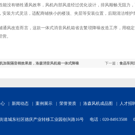
性能没有牺牲通风效率，风机内部风道经过优化设计，排风顺畅无阻力，
，安装方式灵活，适配商铺狭小的楼顶、夹层等安装位置，后期清洁维护
铺通风改造而言，这款一体式消音风机箱省去繁琐降噪改造工序，用稳定
经营。
机加装隔音棉效果差，洛森消音风机箱一体式降噪
下一篇：
食品车间
中心
|
新闻动态
|
案例展示
|
荣誉资质
|
洛森风机成品图
|
人才招
东社区德庆产业转移工业园创兴路16号 电话：020-84913508 020-8