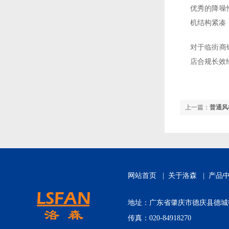
优秀的降噪
机结构紧凑
对于临街商
店合规长效
上一篇：
普通风
网站首页
|
关于洛森
|
产品
地址：广东省肇庆市德庆县德城街道城
传真：020-84918270