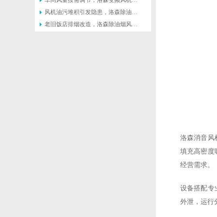
车间风量按需调节，洛森变频风机灵活匹配不同生产工况
风机油污堆积引发隐患，洛森除油烟风机便于日常清理维护
老旧饭店排烟改造，洛森除油烟风机适配原有管道不用大面积施工
洛森消音风
填充高密度
经营需求。
设备搭配专
外泄，运行