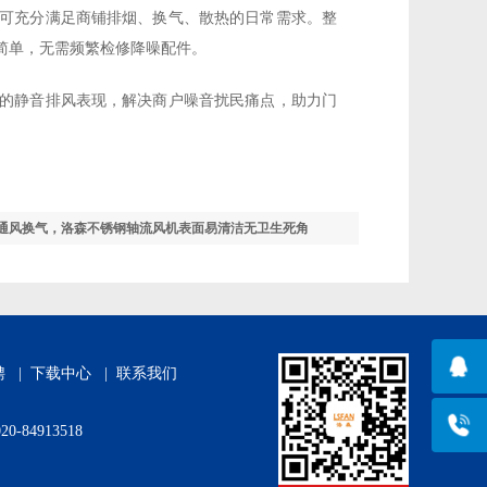
可充分满足商铺排烟、换气、散热的日常需求。整
简单，无需频繁检修降噪配件。
的静音排风表现，解决商户噪音扰民痛点，助力门
通风换气，洛森不锈钢轴流风机表面易清洁无卫生死角
聘
|
下载中心
|
联系我们
4913518