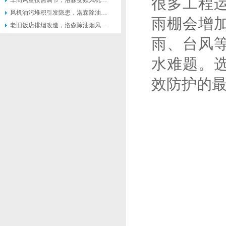
很多工程
车间风量按需调节，洛森变频风机灵活匹配不同生产工况
风机油污堆积引发隐患，洛森除油烟风机便于日常清理维护
雨棚会增
老旧饭店排烟改造，洛森除油烟风机适配原有管道不用大面积施工
雨、台风
水难题。
效防护的