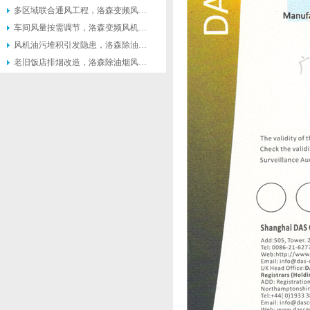
多区域联合通风工程，洛森变频风机便于联动控制系统搭建
车间风量按需调节，洛森变频风机灵活匹配不同生产工况
风机油污堆积引发隐患，洛森除油烟风机便于日常清理维护
老旧饭店排烟改造，洛森除油烟风机适配原有管道不用大面积施工